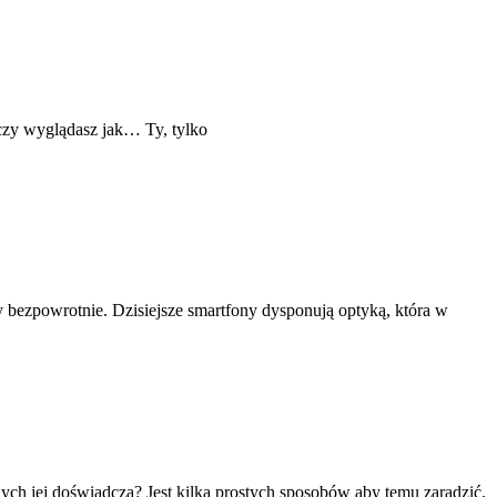
 czy wyglądasz jak… Ty, tylko
 bezpowrotnie. Dzisiejsze smartfony dysponują optyką, która w
ych jej doświadcza? Jest kilka prostych sposobów aby temu zaradzić.