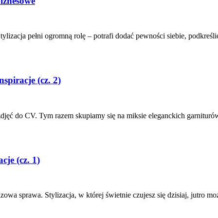
biznesowe
Stylizacja pełni ogromną rolę – potrafi dodać pewności siebie, podkreśli
spiracje (cz. 2)
zdjęć do CV. Tym razem skupiamy się na miksie eleganckich garnituró
cje (cz. 1)
owa sprawa. Stylizacja, w której świetnie czujesz się dzisiaj, jutro m