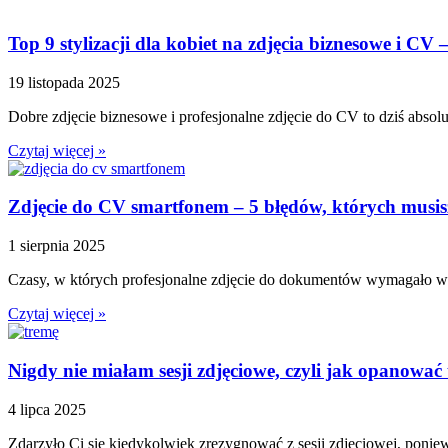
Top 9 stylizacji dla kobiet na zdjęcia biznesowe i CV 
19 listopada 2025
Dobre zdjęcie biznesowe i profesjonalne zdjęcie do CV to dziś absol
Czytaj więcej »
Zdjęcie do CV smartfonem – 5 błędów, których musis
1 sierpnia 2025
Czasy, w których profesjonalne zdjęcie do dokumentów wymagało wiz
Czytaj więcej »
Nigdy nie miałam sesji zdjęciowe, czyli jak opanować
4 lipca 2025
Zdarzyło Ci się kiedykolwiek zrezygnować z sesji zdjęciowej, ponie