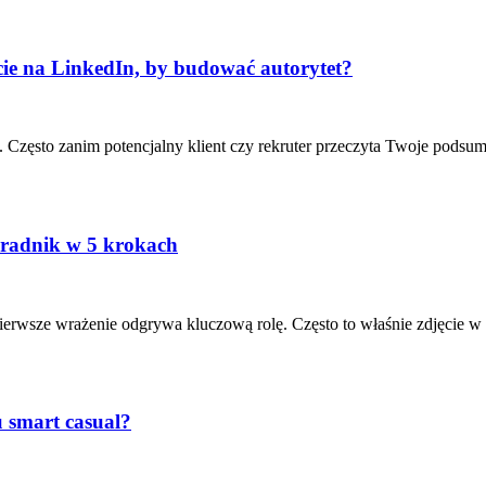
ie na LinkedIn, by budować autorytet?
 Często zanim potencjalny klient czy rekruter przeczyta Twoje podsu
Poradnik w 5 krokach
i pierwsze wrażenie odgrywa kluczową rolę. Często to właśnie zdjęcie 
u smart casual?