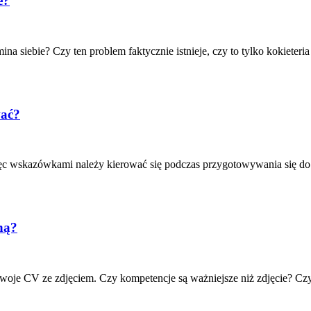
e?
ina siebie? Czy ten problem faktycznie istnieje, czy to tylko kokieteria
wać?
ęc wskazówkami należy kierować się podczas przygotowywania się do te
ną?
swoje CV ze zdjęciem. Czy kompetencje są ważniejsze niż zdjęcie? Cz