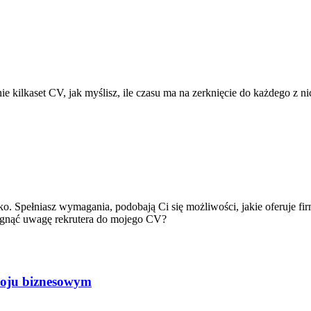
anie kilkaset CV, jak myślisz, ile czasu ma na zerknięcie do każdego z
oko. Spełniasz wymagania, podobają Ci się możliwości, jakie oferuje f
ciągnąć uwagę rekrutera do mojego CV?
troju biznesowym