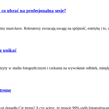
– co ubrać na profesjonalną sesję?
utny must-have. Rekruterzy zwracają uwagę na spójność, estetykę i to,
z unikać
yty w studiu fotograficznym i czekania na wywołanie odbitek, minęły
 tremę
waż dopadła Cię trema? A czy wiesz, że prawie 99% osób fotografowan